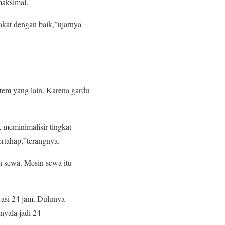
maksimal.
akat dengan baik,”ujarnya
tem yang lain. Karena gardu
uk meminimalisir tingkat
ertahap,”terangnya.
n sewa. Mesin sewa itu
rasi 24 jam. Dulunya
nyala jadi 24