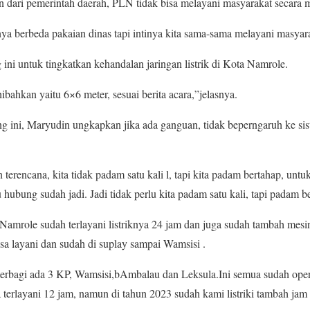
 dari pemerintah daerah, PLN tidak bisa melayani masyarakat secara 
a berbeda pakaian dinas tapi intinya kita sama-sama melayani masyar
i untuk tingkatkan kehandalan jaringan listrik di Kota Namrole.
bahkan yaitu 6×6 meter, sesuai berita acara,”jelasnya.
 ini, Maryudin ungkapkan jika ada ganguan, tidak beperngaruh ke sis
n terencana, kita tidak padam satu kali l, tapi kita padam bertahap, unt
hubung sudah jadi. Jadi tidak perlu kita padam satu kali, tapi padam b
 Namrole sudah terlayani listriknya 24 jam dan juga sudah tambah mesi
a layani dan sudah di suplay sampai Wamsisi .
 terbagi ada 3 KP, Wamsisi,bAmbalau dan Leksula.Ini semua sudah ope
erlayani 12 jam, namun di tahun 2023 sudah kami listriki tambah jam 