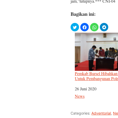
jam,”tutupnya.*** CNI-04
Bagikan ini:
Pemkab Bursel Hibahkan
Untuk Pembangunan Polre
Tanggal
26 Juni 2020
Sehubungan dengan
News
Categories:
Adventorial
,
Ne