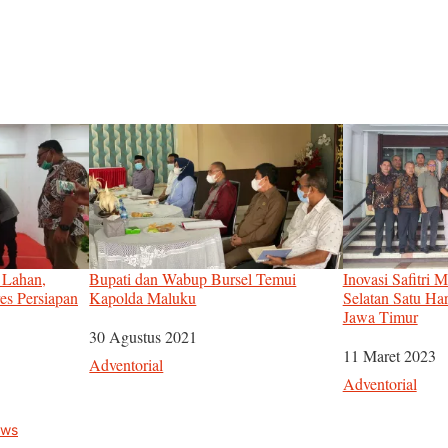
 Lahan,
Bupati dan Wabup Bursel Temui
Inovasi Safitri 
s Persiapan
Kapolda Maluku
Selatan Satu Ha
Jawa Timur
Tanggal
30 Agustus 2021
Tanggal
11 Maret 2023
Sehubungan dengan
Adventorial
Sehubungan de
Adventorial
ws