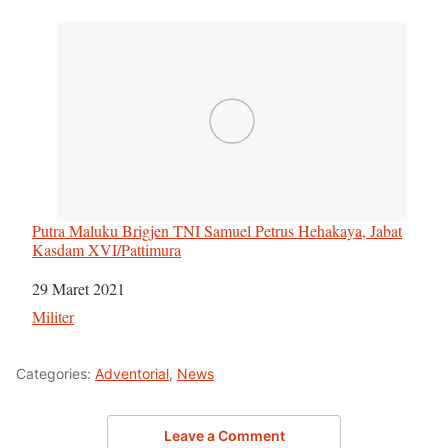
Putra Maluku Brigjen TNI Samuel Petrus Hehakaya, Jabat
Kasdam XVI/Pattimura
Tanggal
29 Maret 2021
Sehubungan dengan
Militer
Categories:
Adventorial
,
News
Leave a Comment