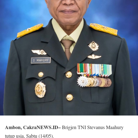
Ambon, CakraNEWS.ID–
Brigjen TNI Stevanus Maahury
tutup usia, Sabtu (14/05).