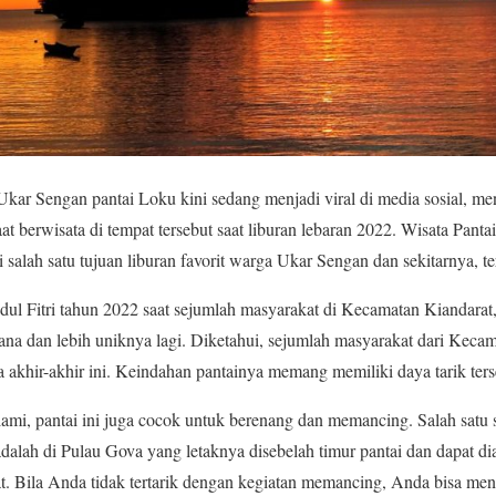
r Sengan pantai Loku kini sedang menjadi viral di media sosial, me
at berwisata di tempat tersebut saat liburan lebaran 2022. Wisata Pan
alah satu tujuan liburan favorit warga Ukar Sengan dan sekitarnya, te
Idul Fitri tahun 2022 saat sejumlah masyarakat di Kecamatan Kiandarat
ana dan lebih uniknya lagi. Diketahui, sejumlah masyarakat dari Kec
 akhir-akhir ini. Keindahan pantainya memang memiliki daya tarik ters
ami, pantai ini juga cocok untuk berenang dan memancing. Salah satu
dalah di Pulau Gova yang letaknya disebelah timur pantai dan dapat 
. Bila Anda tidak tertarik dengan kegiatan memancing, Anda bisa menco