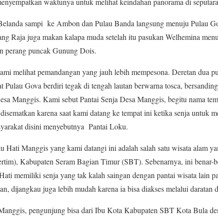
 menyempatkan waktunya untuk melihat keindahan panorama di seputa
 Belanda sampi ke Ambon dan Pulau Banda langsung menuju Pulau Go
ang Raja juga makan kalapa muda setelah itu pasukan Welhemina menu
an perang puncak Gunung Dois.
 kami melihat pemandangan yang jauh lebih mempesona. Deretan dua pul
t Pulau Gova berdiri tegak di tengah lautan berwarna tosca, bersanding
esa Manggis. Kami sebut Pantai Senja Desa Manggis, begitu nama temp
 disematkan karena saat kami datang ke tempat ini ketika senja untuk 
rakat disini menyebutnya Pantai Loku.
ku Hati Manggis yang kami datangi ini adalah salah satu wisata alam 
tim), Kabupaten Seram Bagian Timur (SBT). Sebenarnya, ini benar-b
Hati memiliki senja yang tak kalah saingan dengan pantai wisata lai
, dijangkau juga lebih mudah karena ia bisa diakses melalui daratan d
Manggis, pengunjung bisa dari Ibu Kota Kabupaten SBT Kota Bula 