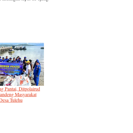
g Pantai, Ditpolairud
andeng Masyarakat
 Desa Tulehu
ngan