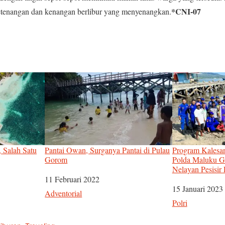
*CNI-07
tenangan dan kenangan berlibur yang menyenangkan.
 Salah Satu
Pantai Owan, Surganya Pantai di Pulau
Program Kalesan
Gorom
Polda Maluku G
Nelayan Pesisir
Tanggal
11 Februari 2022
Tanggal
15 Januari 2023
Sehubungan dengan
Adventorial
Sehubungan de
Polri