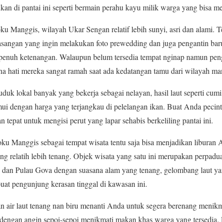
kukan di pantai ini seperti bermain perahu kayu milik warga yang bisa 
ku Manggis, wilayah Ukar Sengan relatif lebih sunyi, asri dan alami. T
 pasangan yang ingin melakukan foto prewedding dan juga pengantin ba
enuh ketenangan. Walaupun belum tersedia tempat nginap namun pengu
a hati mereka sangat ramah saat ada kedatangan tamu dari wilayah m
uk lokal banyak yang bekerja sebagai nelayan, hasil laut seperti cumi,
ui dengan harga yang terjangkau di pelelangan ikan. Buat Anda pecinta
an tepat untuk mengisi perut yang lapar sehabis berkeliling pantai ini.
Loku Manggis sebagai tempat wisata tentu saja bisa menjadikan liburan 
ng relatih lebih tenang. Objek wisata yang satu ini merupakan perpadu
 dan Pulau Gova dengan suasana alam yang tenang, gelombang laut ya
at pengunjung kerasan tinggal di kawasan ini.
n air laut tenang nan biru menanti Anda untuk segera berenang menikm
 dengan angin sepoi-sepoi menikmati makan khas warga yang tersedia.