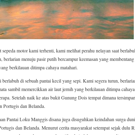
 sepeda motor kami terhenti, kami melihat perahu nelayan saat berlabuh
n, berlarian menuju pasir putih bercampur keemasan yang membentang 
 yang berkilauan ditimpa cahaya matahari.
berlabuh di sebuah pantai kecil yang sepi. Kami segera turun, berlari
ata sambil memercikkan air laut jernih yang berkilauan ditimpa caha
berapa. Setelah naik ke atas bukit Gunung Dois tempat dimana tersimpan
n Portugis dan Belanda.
han Pantai Loku Manggis disana juga disuguhkan keindahan surga duni
Portugis dan Belanda. Menurut cerita masyarakat setempat sejak dulu 