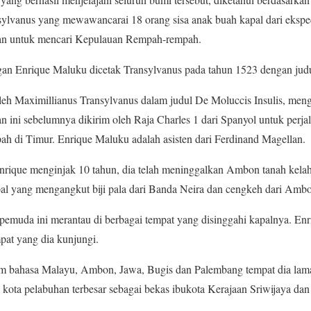
sylvanus yang mewawancarai 18 orang sisa anak buah kapal dari eksped
an untuk mencari Kepulauan Rempah-rempah.
an Enrique Maluku dicetak Transylvanus pada tahun 1523 dengan judu
oleh Maximillianus Transylvanus dalam judul De Moluccis Insulis, men
 ini sebelumnya dikirim oleh Raja Charles 1 dari Spanyol untuk perja
 di Timur. Enrique Maluku adalah asisten dari Ferdinand Magellan.
 Enrique menginjak 10 tahun, dia telah meninggalkan Ambon tanah kel
kapal yang mengangkut biji pala dari Banda Neira dan cengkeh dari Amb
pemuda ini merantau di berbagai tempat yang disinggahi kapalnya. En
pat yang dia kunjungi.
am bahasa Malayu, Ambon, Jawa, Bugis dan Palembang tempat dia la
 kota pelabuhan terbesar sebagai bekas ibukota Kerajaan Sriwijaya da