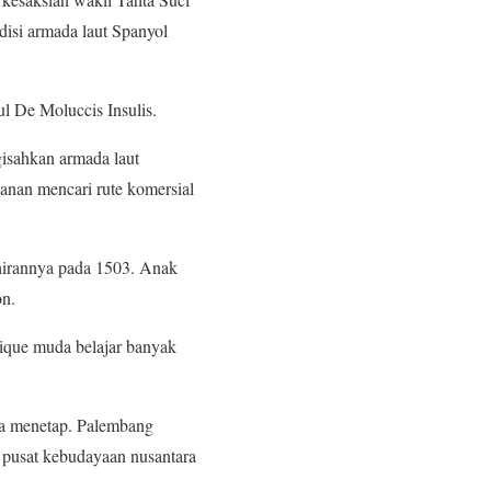
isi armada laut Spanyol
l De Moluccis Insulis.
gisahkan armada laut
lanan mencari rute komersial
ahirannya pada 1503. Anak
on.
rique muda belajar banyak
ma menetap. Palembang
n pusat kebudayaan nusantara