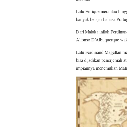
Lalu Enrique merantau hingg
banyak belajar bahasa Portu
Dari Malaka inilah Ferdina
Alfonso D’Albuquerque waki
Lalu Ferdinand Magellan me
bisa dijadikan penerjemah a
impiannya menemukan Maluku