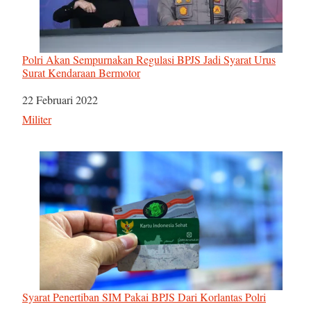
Polri Akan Sempurnakan Regulasi BPJS Jadi Syarat Urus
Surat Kendaraan Bermotor
Tanggal
22 Februari 2022
Sehubungan dengan
Militer
Syarat Penertiban SIM Pakai BPJS Dari Korlantas Polri