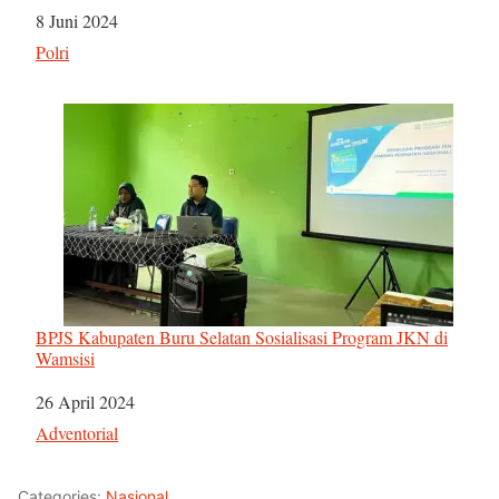
Tanggal
8 Juni 2024
Sehubungan dengan
Polri
BPJS Kabupaten Buru Selatan Sosialisasi Program JKN di
Wamsisi
Tanggal
26 April 2024
Sehubungan dengan
Adventorial
Categories:
Nasional