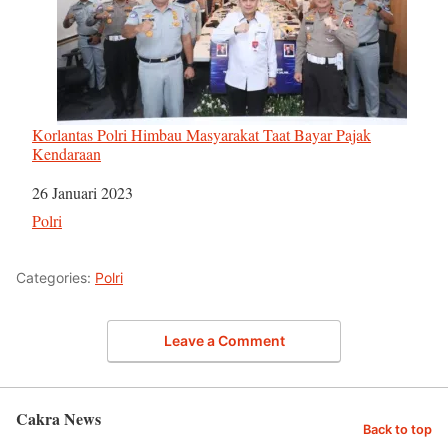
Korlantas Polri Himbau Masyarakat Taat Bayar Pajak
Kendaraan
Tanggal
26 Januari 2023
Sehubungan dengan
Polri
Categories:
Polri
Leave a Comment
Cakra News
Back to top