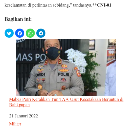
**CNI-01
keselamatan di perlintasan sebidang,” tandasnya.
Bagikan ini:
Mabes Polri Kerahkan Tim TAA Usut Kecelakaan Beruntun di
Balikpapan
Tanggal
21 Januari 2022
Sehubungan dengan
Militer