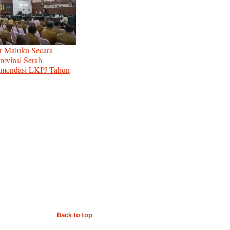
r Maluku Secara
rovinsi Serah
omendasi LKPJ Tahun
ngan
Back to top