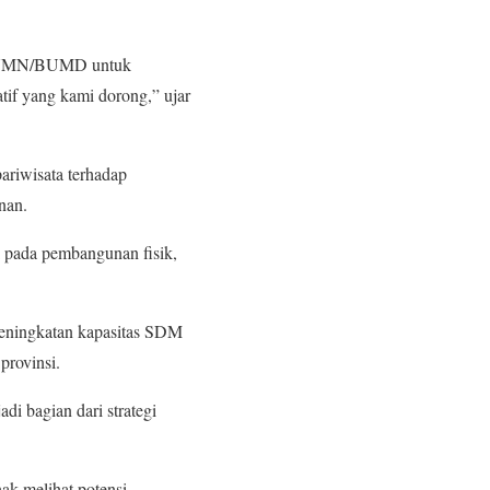
an BUMN/BUMD untuk
tif yang kami dorong,” ujar
ariwisata terhadap
nan.
i pada pembangunan fisik,
i peningkatan kapasitas SDM
provinsi.
di bagian dari strategi
ak melihat potensi