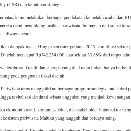
ity (CSR) dan kemitraan strategis.
g terbatas, kami melakukan berbagai pendekatan ke pelaku usaha d
eka demi mendukung fasilitas pariwisata. Ini bagian dari solusi inova
aat diwawancarai.
ikan dampak nyata. Hingga semester pertama 2025, kontribusi sektor p
) telah mencapai Rp342.254.000 atau sekitar 33,88% dari target tahu
a terobosan kreatif dan sinergis yang dilakukan bukan hanya berhent
ngsung pada penguatan fiskal daerah.
s Pariwisata terus menggulirkan berbagai program strategis, mulai dar
 hingga revitalisasi destinasi wisata unggulan yang menjadi kewenangan 
ku ekonomi kreatif, komunitas lokal, dan stakeholder lintas sektor menja
kosistem pariwisata Maluku yang tangguh dan berdaya saing.
a bekerja sendiri. Kuncinya adalah kemitraan. Kami mengajak semua pih