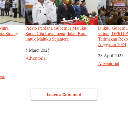
Mitra
Pidato Perdana Gubernur Maluku;
Diikuti Gubernu
rta Sidang
Sapta Cita Lawamena, Jalan Baru
virtual, DPRD P
untuk Maluku Sejahtera
Terimakan Rek
Anggaran 2024
Tanggal
5 Maret 2025
Tanggal
28 April 2025
Sehubungan dengan
Adventorial
Sehubungan de
Adventorial
ws
Leave a Comment