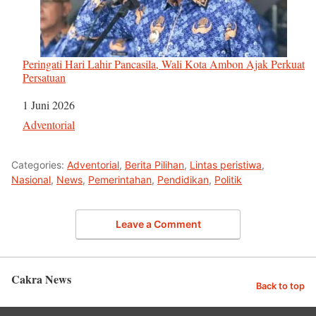
Peringati Hari Lahir Pancasila, Wali Kota Ambon Ajak Perkuat
Persatuan
Tanggal
1 Juni 2026
Sehubungan dengan
Adventorial
Categories:
Adventorial
,
Berita Pilihan
,
Lintas peristiwa
,
Nasional
,
News
,
Pemerintahan
,
Pendidikan
,
Politik
Leave a Comment
Cakra News
Back to top