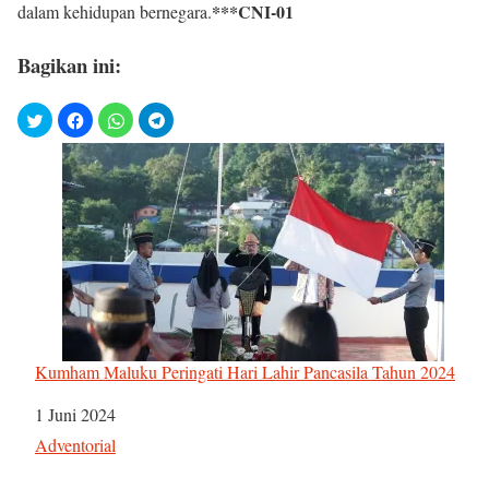
***CNI-01
dalam kehidupan bernegara.
Bagikan ini:
Kumham Maluku Peringati Hari Lahir Pancasila Tahun 2024
Tanggal
1 Juni 2024
Sehubungan dengan
Adventorial