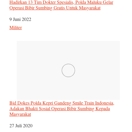
Hadirkan 13 Tim Dokter Spesialis, Polda Maluku Gelar
Operasi Bibir Sumbing Gratis Untuk Masyarakat
Tanggal
9 Juni 2022
Sehubungan dengan
Militer
Bid Dokes Polda Kepri Gandeng Smile Train Indonesia,
Adakan Bhakti Sosial Operasi Bibir Sumbing Kepada
Masyarakat
Tanggal
27 Juli 2020