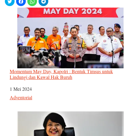
Momentum May Day, Kapolri : Bentuk Timsus untuk
Lindungi dan Kawal Hak Buruh
Tanggal
1 Mei 2024
Sehubungan dengan
Adventorial