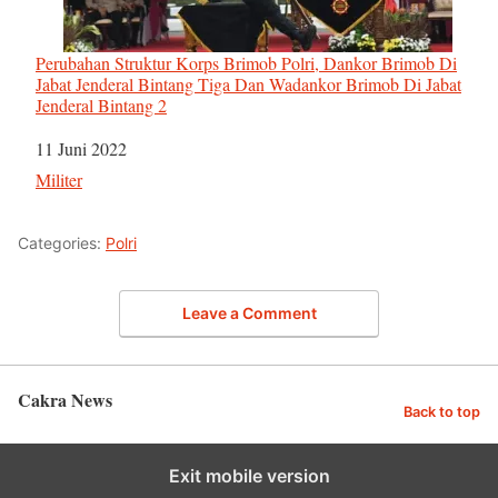
Perubahan Struktur Korps Brimob Polri, Dankor Brimob Di
Jabat Jenderal Bintang Tiga Dan Wadankor Brimob Di Jabat
Jenderal Bintang 2
Tanggal
11 Juni 2022
Sehubungan dengan
Militer
Categories:
Polri
Leave a Comment
Cakra News
Back to top
Exit mobile version