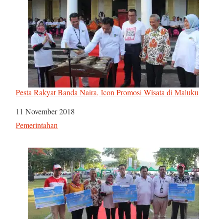
Pesta Rakyat Banda Naira, Icon Promosi Wisata di Maluku
Tanggal
11 November 2018
Sehubungan dengan
Pemerintahan