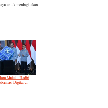
paya untuk meningkatkan
am Maluku Hadiri
formasi Digital di
ngan