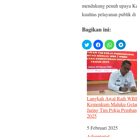
mendukung penuh upaya Kem
kualitas pelayanan publik d
Bagikan ini:
Langkah Awal Raih WB
Kemenkum Maluku Gela
Jaring Tim Pokja Pemban
2025
Tanggal
5 Februari 2025
Sehubungan dengan
Adventorial