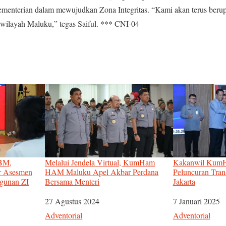
enterian dalam mewujudkan Zona Integritas. “Kami akan terus beru
i wilayah Maluku,” tegas Saiful. *** CNI-04
BM,
Melalui Jendela Virtual, KumHam
Kakanwil KumH
r Asesmen
HAM Maluku Apel Akbar Perdana
Peluncuran Trans
gunan ZI
Bersama Menteri
Jakarta
Tanggal
27 Agustus 2024
Tanggal
7 Januari 2025
Sehubungan dengan
Adventorial
Sehubungan de
Adventorial