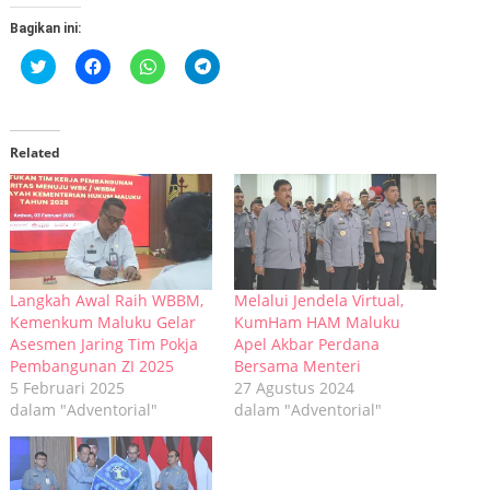
Bagikan ini:
Klik
Klik
Klik
Klik
untuk
untuk
untuk
untuk
berbagi
membagikan
berbagi
berbagi
pada
di
di
di
Twitter(Membuka
Facebook(Membuka
WhatsApp(Membuka
Telegram(Membuka
di
di
di
di
jendela
jendela
jendela
jendela
Related
yang
yang
yang
yang
baru)
baru)
baru)
baru)
Langkah Awal Raih WBBM,
Melalui Jendela Virtual,
Kemenkum Maluku Gelar
KumHam HAM Maluku
Asesmen Jaring Tim Pokja
Apel Akbar Perdana
Pembangunan ZI 2025
Bersama Menteri
5 Februari 2025
27 Agustus 2024
dalam "Adventorial"
dalam "Adventorial"