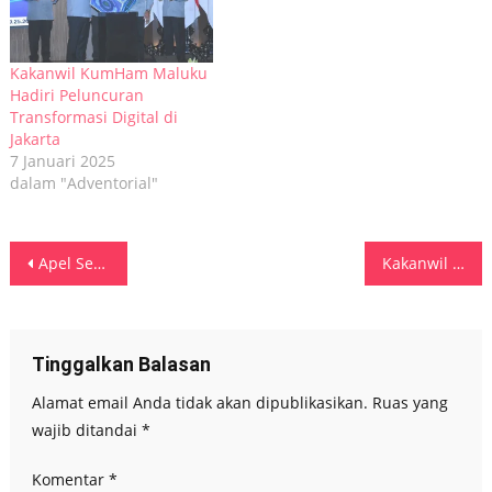
Kakanwil KumHam Maluku
Hadiri Peluncuran
Transformasi Digital di
Jakarta
7 Januari 2025
dalam "Adventorial"
Navigasi
Apel Senin Awal Tahun 2025 Kakanwil Kemenkumham Maluku Beri Motivasi Dorong Peningkatan Kinerja ASN
Kakanwil KumHam Maluku Hadiri Peluncuran Transformasi Digital di Jakarta
pos
Tinggalkan Balasan
Alamat email Anda tidak akan dipublikasikan.
Ruas yang
wajib ditandai
*
Komentar
*