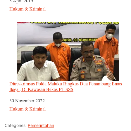
Tanggal
5 April 2019
Sehubungan dengan
Hukum & Kriminal
Ditreskrimsus Polda Maluku Ringkus Dua Penambang Emas
Ilegal, Di Kawasan Bekas PT SSS
Tanggal
30 November 2022
Sehubungan dengan
Hukum & Kriminal
Categories:
Pemerintahan