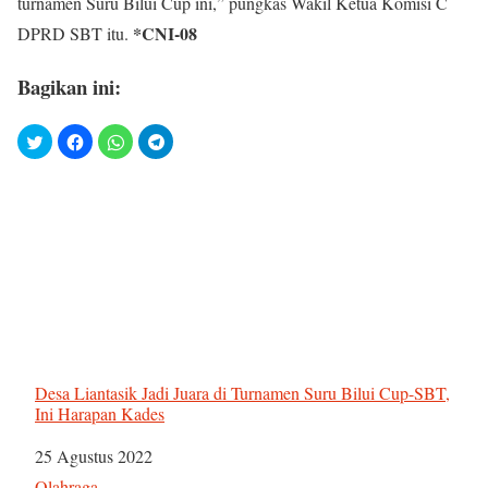
turnamen Suru Bilui Cup ini,” pungkas Wakil Ketua Komisi C
*CNI-08
DPRD SBT itu.
Bagikan ini:
Desa Liantasik Jadi Juara di Turnamen Suru Bilui Cup-SBT,
Ini Harapan Kades
Tanggal
25 Agustus 2022
Sehubungan dengan
Olahraga