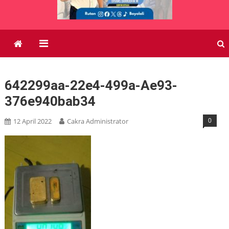
642299aa-22e4-499a-Ae93-
376e940bab34
0
12 April 2022
Cakra Administrator