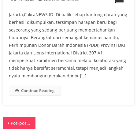
Jakarta,CakraNEWS.ID- Di balik setiap kantong darah yang
berhasil dikumpulkan, tersimpan harapan baru bagi
seseorang yang sedang berjuang mempertahankan
hidupnya. Berangkat dari semangat kemanusiaan itu,
Perhimpunan Donor Darah Indonesia (PDDI) Provinsi DKI
Jakarta dan Lions International District 307 A1
memperkuat komitmen bersama melalui kolaborasi yang
tidak hanya bersifat seremonial, tetapi menjadi langkah
nyata membangun gerakan donor […]
Continue Reading
Navigasi
Pos-pos lama
pos