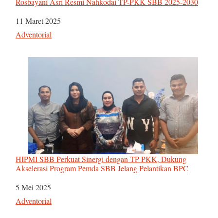
Rosbayani Asri Resmi Nahkodai TP-PKK SBB 2025-2030
Tanggal
11 Maret 2025
Sehubungan dengan
Adventorial
HIPMI SBB Perkuat Sinergi dengan TP PKK, Dukung
Akselerasi Program Pemda SBB Jelang Pelantikan BPC
Tanggal
5 Mei 2025
Sehubungan dengan
Adventorial