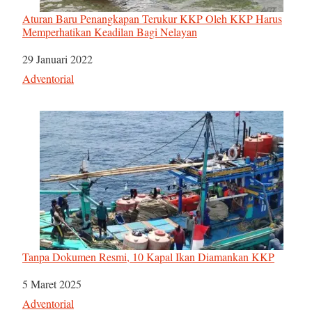
Aturan Baru Penangkapan Terukur KKP Oleh KKP Harus
Memperhatikan Keadilan Bagi Nelayan
Tanggal
29 Januari 2022
Sehubungan dengan
Adventorial
Tanpa Dokumen Resmi, 10 Kapal Ikan Diamankan KKP
Tanggal
5 Maret 2025
Sehubungan dengan
Adventorial