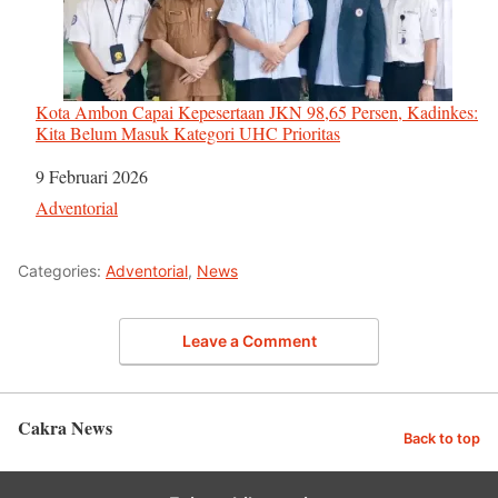
Kota Ambon Capai Kepesertaan JKN 98,65 Persen, Kadinkes:
Kita Belum Masuk Kategori UHC Prioritas
Tanggal
9 Februari 2026
Sehubungan dengan
Adventorial
Categories:
Adventorial
,
News
Leave a Comment
Cakra News
Back to top