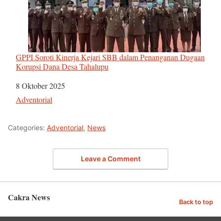
GPPI Soroti Kinerja Kejari SBB dalam Penanganan Dugaan
Korupsi Dana Desa Tahalupu
Tanggal
8 Oktober 2025
Sehubungan dengan
Adventorial
Categories:
Adventorial
,
News
Leave a Comment
Cakra News
Back to top