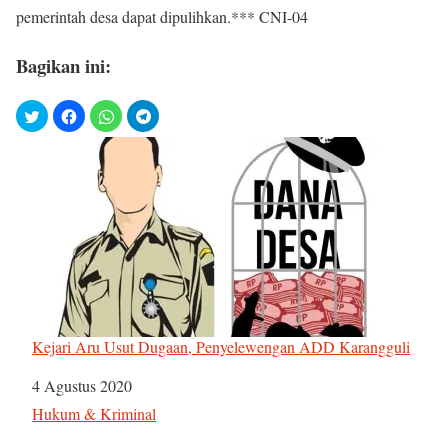
pemerintah desa dapat dipulihkan.*** CNI-04
Bagikan ini:
Kejari Aru Usut Dugaan, Penyelewengan ADD Karangguli
Tanggal
4 Agustus 2020
Sehubungan dengan
Hukum & Kriminal