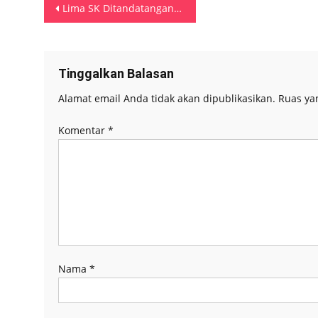
Navigasi
jendela
jendela
jendela
jendela
Lima SK Ditandatangani Mukti Terancam Dibatalkan
yang
yang
yang
yang
baru)
baru)
baru)
baru)
pos
Tinggalkan Balasan
Alamat email Anda tidak akan dipublikasikan.
Ruas ya
Komentar
*
Nama
*