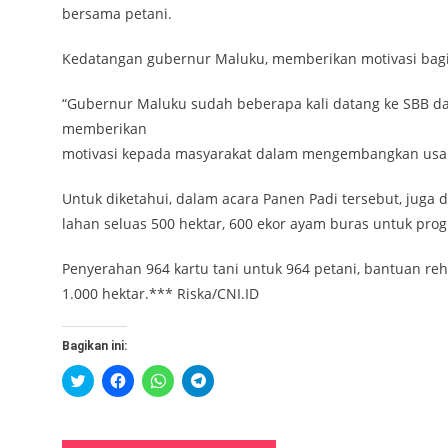
bersama petani.
Kedatangan gubernur Maluku, memberikan motivasi bagi
“Gubernur Maluku sudah beberapa kali datang ke SBB 
memberikan
motivasi kepada masyarakat dalam mengembangkan usa
Untuk diketahui, dalam acara Panen Padi tersebut, juga
lahan seluas 500 hektar, 600 ekor ayam buras untuk pro
Penyerahan 964 kartu tani untuk 964 petani, bantuan reha
1.000 hektar.*** Riska/CNI.ID
Bagikan ini:
Klik
Klik
Klik
Klik
untuk
untuk
untuk
untuk
berbagi
membagikan
berbagi
berbagi
pada
di
di
di
Twitter(Membuka
Facebook(Membuka
WhatsApp(Membuka
Telegram(Membuka
di
di
di
di