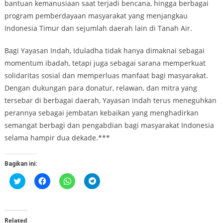
bantuan kemanusiaan saat terjadi bencana, hingga berbagai
program pemberdayaan masyarakat yang menjangkau
Indonesia Timur dan sejumlah daerah lain di Tanah Air.
Bagi Yayasan Indah, Iduladha tidak hanya dimaknai sebagai
momentum ibadah, tetapi juga sebagai sarana memperkuat
solidaritas sosial dan memperluas manfaat bagi masyarakat.
Dengan dukungan para donatur, relawan, dan mitra yang
tersebar di berbagai daerah, Yayasan Indah terus meneguhkan
perannya sebagai jembatan kebaikan yang menghadirkan
semangat berbagi dan pengabdian bagi masyarakat Indonesia
selama hampir dua dekade.***
Bagikan ini:
Klik
Klik
Klik
Klik
untuk
untuk
untuk
untuk
berbagi
membagikan
berbagi
berbagi
pada
di
di
di
Twitter(Membuka
Facebook(Membuka
WhatsApp(Membuka
Telegram(Membuka
di
di
di
di
jendela
jendela
jendela
jendela
Related