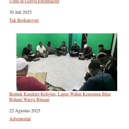
Usbu di Gereja Ebenhaezer
Tanggal
30 Juli 2025
Sehubungan dengan
Tak Berkategori
Bentuk Karakter Religius, Lapas Wahai Konsisten Bina
Rohani Warga Binaan
Tanggal
22 Agustus 2025
Sehubungan dengan
Adventorial