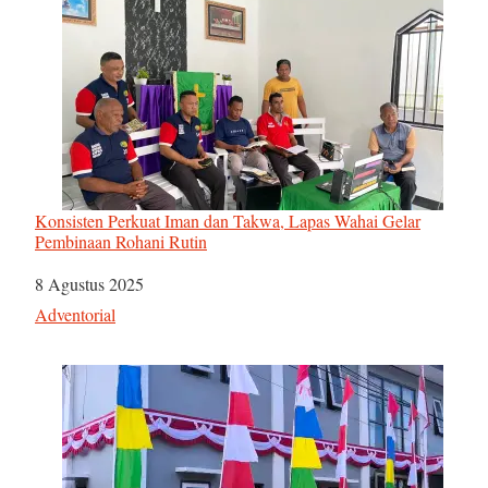
Konsisten Perkuat Iman dan Takwa, Lapas Wahai Gelar
Pembinaan Rohani Rutin
Tanggal
8 Agustus 2025
Sehubungan dengan
Adventorial