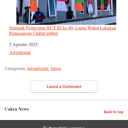
Semarak Peringatan HUT RI ke-80, Lapas Wahai Lakukan
Pemasangan Umbul-umbul
Tanggal
2 Agustus 2025
Sehubungan dengan
Adventorial
Categories:
Adventorial
,
News
Leave a Comment
Cakra News
Back to top