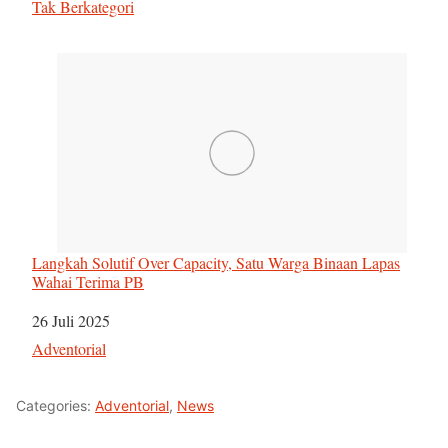
Sehubungan dengan
Tak Berkategori
Langkah Solutif Over Capacity, Satu Warga Binaan Lapas
Wahai Terima PB
Tanggal
26 Juli 2025
Sehubungan dengan
Adventorial
Categories:
Adventorial
,
News