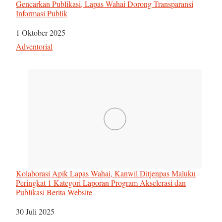
Gencarkan Publikasi, Lapas Wahai Dorong Transparansi
Informasi Publik
Tanggal
1 Oktober 2025
Sehubungan dengan
Adventorial
Kolaborasi Apik Lapas Wahai, Kanwil Ditjenpas Maluku
Peringkat 1 Kategori Laporan Program Akselerasi dan
Publikasi Berita Website
Tanggal
30 Juli 2025