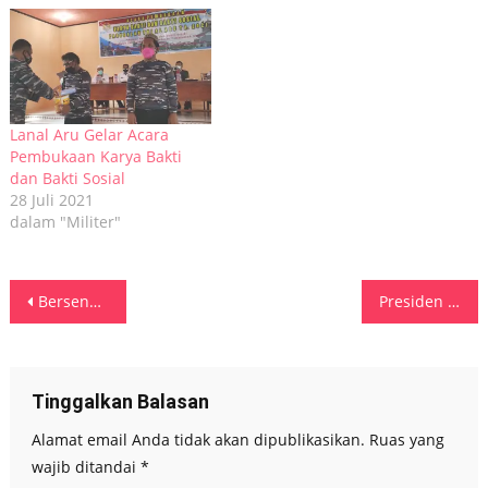
Lanal Aru Gelar Acara
Pembukaan Karya Bakti
dan Bakti Sosial
28 Juli 2021
dalam "Militer"
Navigasi
Bersenggolan Di Pesta Joget, Oknum Pemuda Di Tual Tikam Anak Di Bawah Umur Hingga Meninggal Dunia
Presiden RI Lantik Irjen Pol Ario Seto Sebagai Kepala BNN RI
pos
Tinggalkan Balasan
Alamat email Anda tidak akan dipublikasikan.
Ruas yang
wajib ditandai
*