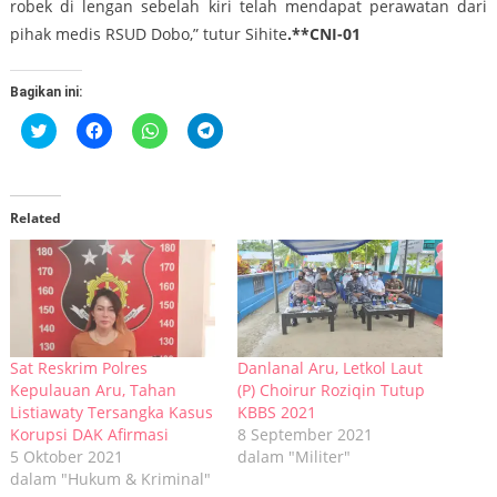
robek di lengan sebelah kiri telah mendapat perawatan dari
pihak medis RSUD Dobo,” tutur Sihite
.**CNI-01
Bagikan ini:
Klik
Klik
Klik
Klik
untuk
untuk
untuk
untuk
berbagi
membagikan
berbagi
berbagi
pada
di
di
di
Twitter(Membuka
Facebook(Membuka
WhatsApp(Membuka
Telegram(Membuka
di
di
di
di
jendela
jendela
jendela
jendela
Related
yang
yang
yang
yang
baru)
baru)
baru)
baru)
Sat Reskrim Polres
Danlanal Aru, Letkol Laut
Kepulauan Aru, Tahan
(P) Choirur Roziqin Tutup
Listiawaty Tersangka Kasus
KBBS 2021
Korupsi DAK Afirmasi
8 September 2021
5 Oktober 2021
dalam "Militer"
dalam "Hukum & Kriminal"