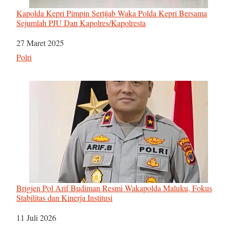
Kapolda Kepri Pimpin Sertijab Waka Polda Kepri Bersama
Sejumlah PJU Dan Kapolres/Kapolresta
Tanggal
27 Maret 2025
Sehubungan dengan
Polri
Brigjen Pol Arif Budiman Resmi Wakapolda Maluku, Fokus
Stabilitas dan Kinerja Institusi
Tanggal
11 Juli 2026