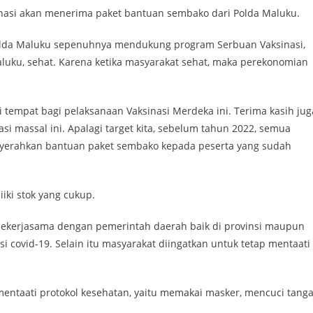
sinasi akan menerima paket bantuan sembako dari Polda Maluku.
 Polda Maluku sepenuhnya mendukung program Serbuan Vaksinasi,
luku, sehat. Karena ketika masyarakat sehat, maka perekonomian
i tempat bagi pelaksanaan Vaksinasi Merdeka ini. Terima kasih jug
i massal ini. Apalagi target kita, sebelum tahun 2022, semua
enyerahkan bantuan paket sembako kepada peserta yang sudah
iki stok yang cukup.
p bekerjasama dengan pemerintah daerah baik di provinsi maupun
i covid-19. Selain itu masyarakat diingatkan untuk tetap mentaati
mentaati protokol kesehatan, yaitu memakai masker, mencuci tanga