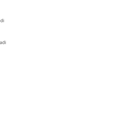
di
adi