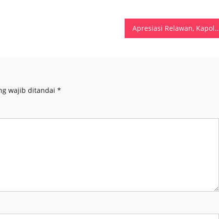
Apresiasi Relawan, Kapolri: Pandemi Covid-19 Bisa Dilalui Kalau K
ng wajib ditandai
*