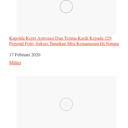
Kapolda Kepri Apresiasi Dan Terima Kasih Kepada 229
Personil Polri, Sukses Tunaikan Misi Kemanusian Di Natuna
Tanggal
17 Februari 2020
Sehubungan dengan
Militer