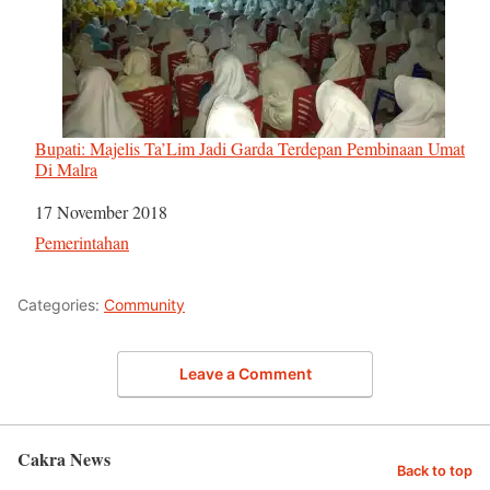
Bupati: Majelis Ta’Lim Jadi Garda Terdepan Pembinaan Umat
Di Malra
Tanggal
17 November 2018
Sehubungan dengan
Pemerintahan
Categories:
Community
Leave a Comment
Cakra News
Back to top