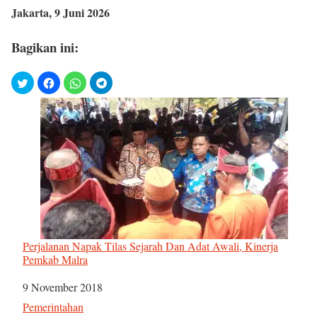
Jakarta, 9 Juni 2026
Bagikan ini:
Perjalanan Napak Tilas Sejarah Dan Adat Awali, Kinerja
Pemkab Malra
Tanggal
9 November 2018
Sehubungan dengan
Pemerintahan