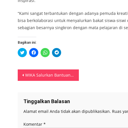
Inspirasi.
“Kami sangat terbantukan dengan adanya pemuda kreatif
bisa berkolaborasi untuk menyalurkan bakat siswa-siswi
sebagian besarnya singkron dengan mata pelajaran di s
Bagikan ini:
Klik
Klik
Klik
Klik
untuk
untuk
untuk
untuk
berbagi
membagikan
berbagi
berbagi
pada
di
di
di
Twitter(Membuka
Facebook(Membuka
WhatsApp(Membuka
Telegram(Membuka
di
di
di
di
Navigasi
jendela
jendela
jendela
jendela
WIKA Salurkan Bantuan Gerobak Untuk Warga di Jakarta Timur
yang
yang
yang
yang
baru)
baru)
baru)
baru)
pos
Tinggalkan Balasan
Alamat email Anda tidak akan dipublikasikan.
Ruas ya
Komentar
*