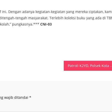
 ini. Dengan adanya kegiatan-kegiatan yang mereka ciptakan, kam
 ditengah-tengah masyarakat. Terlebih koleksi buku yang ada di T
ekolah,” pungkasnya.***
CNI-03
Patroli K2YD, Polsek Kota Masohi Amankan 13
ng wajib ditandai
*