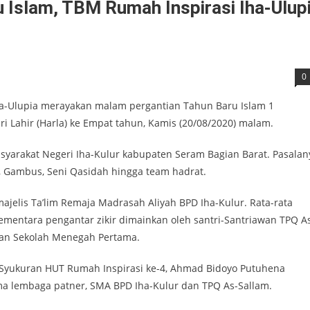
Islam, TBM Rumah Inspirasi Iha-Ulup
0
a-Ulupia merayakan malam pergantian Tahun Baru Islam 1
i Lahir (Harla) ke Empat tahun, Kamis (20/08/2020) malam.
asyarakat Negeri Iha-Kulur kabupaten Seram Bagian Barat. Pasalan
 Gambus, Seni Qasidah hingga team hadrat.
ajelis Ta’lim Remaja Madrasah Aliyah BPD Iha-Kulur. Rata-rata
. Sementara pengantar zikir dimainkan oleh santri-Santriawan TPQ A
dan Sekolah Menegah Pertama.
Syukuran HUT Rumah Inspirasi ke-4, Ahmad Bidoyo Putuhena
ma lembaga patner, SMA BPD Iha-Kulur dan TPQ As-Sallam.