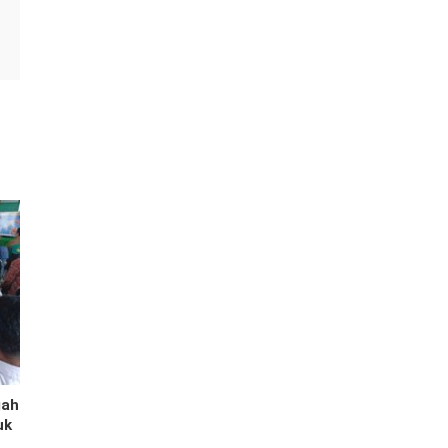
gah
uk