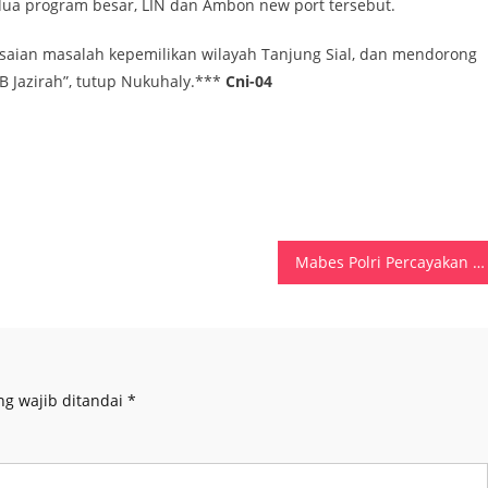
ua program besar, LIN dan Ambon new port tersebut.
esaian masalah kepemilikan wilayah Tanjung Sial, dan mendorong
 Jazirah”, tutup Nukuhaly.***
Cni-04
Mabes Polri Percayakan Polda Maluku, Jadi Contoh Pemanfaatan Aplikasi BOS
ng wajib ditandai
*