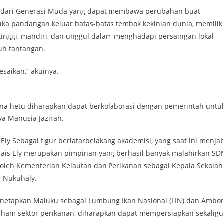
oh dari Generasi Muda yang dapat membawa perubahan buat
ka pandangan keluar batas-batas tembok kekinian dunia, memilik
g tinggi, mandiri, dan unggul dalam menghadapi persaingan lokal
h tantangan.
saikan,” akuinya.
Hena hetu diharapkan dapat berkolaborasi dengan pemerintah untu
a Manusia Jazirah.
Ely Sebagai figur berlatarbelakang akademisi, yang saat ini menja
 Jais Ely merupakan pimpinan yang berhasil banyak malahirkan S
 oleh Kementerian Kelautan dan Perikanan sebagai Kepala Sekolah
 Nukuhaly.
menetapkan Maluku sebagai Lumbung Ikan Nasional (LIN) dan Ambo
paham sektor perikanan, diharapkan dapat mempersiapkan sekaligu