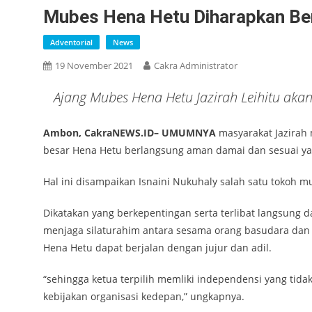
Mubes Hena Hetu Diharapkan B
Adventorial
News
19 November 2021
Cakra Administrator
Ajang Mubes Hena Hetu Jazirah Leihitu akan
Ambon, CakraNEWS.ID– UMUMNYA
masyarakat Jazira
besar Hena Hetu berlangsung aman damai dan sesuai y
Hal ini disampaikan Isnaini Nukuhaly salah satu tokoh m
Dikatakan yang berkepentingan serta terlibat langsung
menjaga silaturahim antara sesama orang basudara da
Hena Hetu dapat berjalan dengan jujur dan adil.
“sehingga ketua terpilih memliki independensi yang ti
kebijakan organisasi kedepan,” ungkapnya.