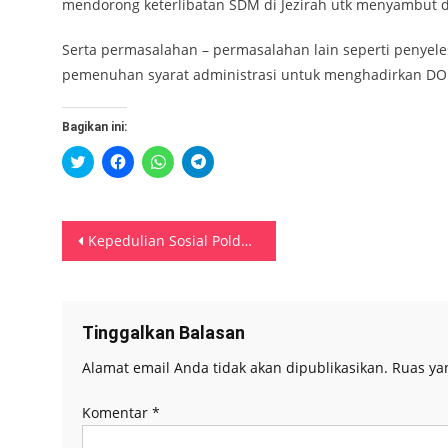
mendorong keterlibatan SDM di Jezirah utk menyambut d
Serta permasalahan – permasalahan lain seperti penyel
pemenuhan syarat administrasi untuk menghadirkan DOB
Bagikan ini:
Klik
Klik
Klik
Klik
untuk
untuk
untuk
untuk
berbagi
membagikan
berbagi
berbagi
pada
di
di
di
Twitter(Membuka
Facebook(Membuka
WhatsApp(Membuka
Telegram(Membuka
di
di
di
di
Navigasi
jendela
jendela
jendela
jendela
Kepedulian Sosial Polda Maluku, Biro SDM Salurkan Bantuan Kebakaran Soabali
yang
yang
yang
yang
baru)
baru)
baru)
baru)
pos
Tinggalkan Balasan
Alamat email Anda tidak akan dipublikasikan.
Ruas ya
Komentar
*