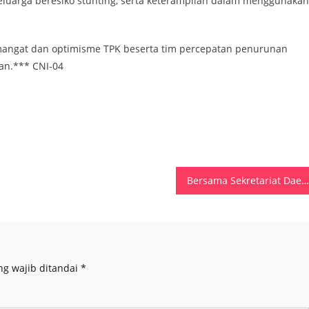
 keluarga beresiko stunting, serta keterampilan dalam menggunakan
emangat dan optimisme TPK beserta tim percepatan penurunan
an.*** CNI-04
Bersama Sekretariat Daerah Maluku, Kemenkumham Lakukan Penilaian Paralegal Justice Award
ng wajib ditandai
*