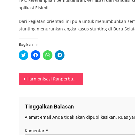
TPK, keterampilan pemuktahiran, verifikasi dan validasi
aplikasi Elsimil.
Dari kegiatan orientasi ini pula untuk menumbuhkan s
stunting menurunkan angka kasus stunting di Buru Selat
Bagikan ini:
Klik
Klik
Klik
Klik
untuk
untuk
untuk
untuk
berbagi
membagikan
berbagi
berbagi
pada
di
di
di
Twitter(Membuka
Facebook(Membuka
WhatsApp(Membuka
Telegram(Membuka
di
di
di
di
Navigasi
jendela
jendela
jendela
jendela
Harmonisasi Ranperbup Maluku Tenggara, Kemenkumham Maluku Harap Berdampak Postif Terhadap Masyarakat
yang
yang
yang
yang
baru)
baru)
baru)
baru)
pos
Tinggalkan Balasan
Alamat email Anda tidak akan dipublikasikan.
Ruas ya
Komentar
*