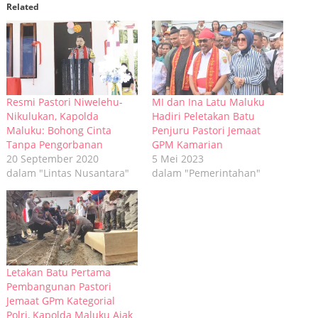
jendela
jendela
jendela
jendela
Related
yang
yang
yang
yang
baru)
baru)
baru)
baru)
Resmi Pastori Niwelehu-
MI dan Ina Latu Maluku
Nikulukan, Kapolda
Hadiri Peletakan Batu
Maluku: Bohong Cinta
Penjuru Pastori Jemaat
Tanpa Pengorbanan
GPM Kamarian
20 September 2020
5 Mei 2023
dalam "Lintas Nusantara"
dalam "Pemerintahan"
Letakan Batu Pertama
Pembangunan Pastori
Jemaat GPm Kategorial
Polri, Kapolda Maluku Ajak