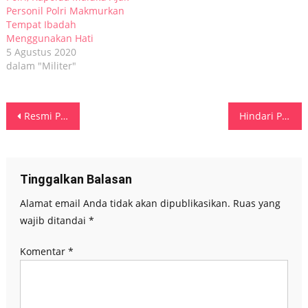
Personil Polri Makmurkan
Tempat Ibadah
Menggunakan Hati
5 Agustus 2020
dalam "Militer"
Navigasi
Resmi Pastori Niwelehu-Nikulukan, Kapolda Maluku: Bohong Cinta Tanpa Pengorbanan
Hindari Penularan Wabah Covid-19, Kompolnas RI Lakukan Penyemprotan Disinfektan Dan Pemeriksaan Swab Test
pos
Tinggalkan Balasan
Alamat email Anda tidak akan dipublikasikan.
Ruas yang
wajib ditandai
*
Komentar
*