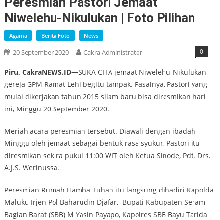
Peresmian Pastori Jemaat
Niwelehu-Nikulukan | Foto Pilihan
Agama
Berita Foto
News
0
20 September 2020
Cakra Administrator
Piru, CakraNEWS.ID—
SUKA CITA jemaat Niwelehu-Nikulukan
gereja GPM Ramat Lehi begitu tampak. Pasalnya, Pastori yang
mulai dikerjakan tahun 2015 silam baru bisa diresmikan hari
ini, Minggu 20 September 2020.
Meriah acara peresmian tersebut. Diawali dengan ibadah
Minggu oleh jemaat sebagai bentuk rasa syukur, Pastori itu
diresmikan sekira pukul 11:00 WIT oleh Ketua Sinode, Pdt. Drs.
A.J.S. Werinussa.
Peresmian Rumah Hamba Tuhan itu langsung dihadiri Kapolda
Maluku Irjen Pol Baharudin Djafar, Bupati Kabupaten Seram
Bagian Barat (SBB) M Yasin Payapo, Kapolres SBB Bayu Tarida