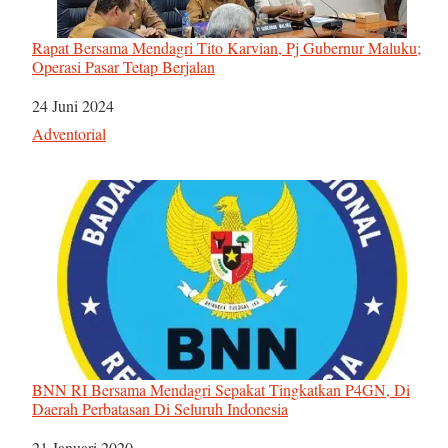
Rapat Bersama Mendagri Tito Karvian, Pj Gubernur Maluku;
Operasi Pasar Tetap Berjalan
Tanggal
24 Juni 2024
Sehubungan dengan
Adventorial
BNN RI Bersama Mendagri Sepakat Tingkatkan P4GN, Di
Daerah Perbatasan Di Seluruh Indonesia
Tanggal
21 Januari 2020