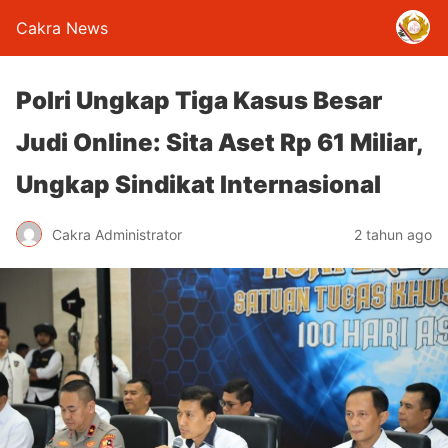
Cakra News
Polri Ungkap Tiga Kasus Besar
Judi Online: Sita Aset Rp 61 Miliar,
Ungkap Sindikat Internasional
Cakra Administrator
2 tahun ago