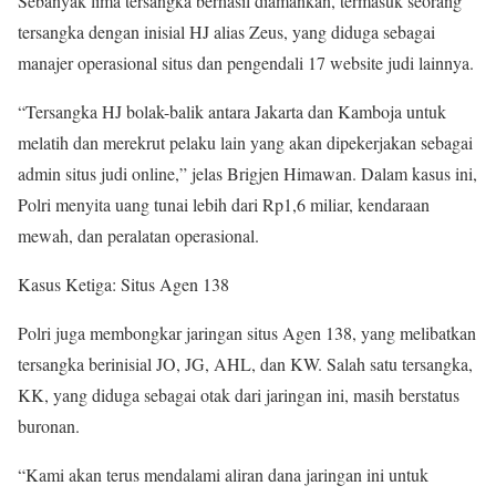
Sebanyak lima tersangka berhasil diamankan, termasuk seorang
tersangka dengan inisial HJ alias Zeus, yang diduga sebagai
manajer operasional situs dan pengendali 17 website judi lainnya.
“Tersangka HJ bolak-balik antara Jakarta dan Kamboja untuk
melatih dan merekrut pelaku lain yang akan dipekerjakan sebagai
admin situs judi online,” jelas Brigjen Himawan. Dalam kasus ini,
Polri menyita uang tunai lebih dari Rp1,6 miliar, kendaraan
mewah, dan peralatan operasional.
Kasus Ketiga: Situs Agen 138
Polri juga membongkar jaringan situs Agen 138, yang melibatkan
tersangka berinisial JO, JG, AHL, dan KW. Salah satu tersangka,
KK, yang diduga sebagai otak dari jaringan ini, masih berstatus
buronan.
“Kami akan terus mendalami aliran dana jaringan ini untuk