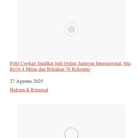
Polri Ungkap Sindikat Judi Online Jaringan Internasional, Sita
Rp16,4 Miliar dan Bekukan 76 Rekening
Tanggal
27 Agustus 2025
Sehubungan dengan
Hukum & Kriminal