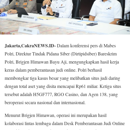
Jakarta,CakraNEWS.ID-
Dalam konferensi pers di Mabes
Polri, Direktur Tindak Pidana Siber (Dirtipidsiber) Bareskrim
Polri, Brigjen Himawan Bayu Aji, mengungkapkan hasil kerja
keras dalam pemberantasan judi online. Polri berhasil
membongkar tiga kasus besar yang melibatkan situs judi daring
dengan total aset yang disita mencapai Rp61 miliar. Ketiga situs
tersebut adalah H5GF777, RGO Casino, dan Agen 138, yang
beroperasi secara nasional dan internasional.
Menurut Brigjen Himawan, operasi ini merupakan hasil
kolaborasi lintas lembaga dalam Desk Pemberantasan Judi Online