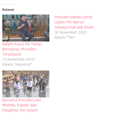
Twitter(Membuka
Facebook(Membuka
WhatsApp(Membuka
Telegram(Membuka
di
di
di
di
jendela
jendela
jendela
jendela
Related
yang
yang
yang
yang
baru)
baru)
baru)
baru)
Presiden Jokowi Lantik
Letjen TNI Maruli
Simanjuntak Jadi KSAD
30 November 2023
dalam "TNI"
Dalam Acara PSI Tompi
Bernyanyi, Presiden
Tersenyum
12 November 2018
dalam "Nasional"
Bersama Presiden Joko
Widodo, Kapolri dan
Panglima TNI Tanam