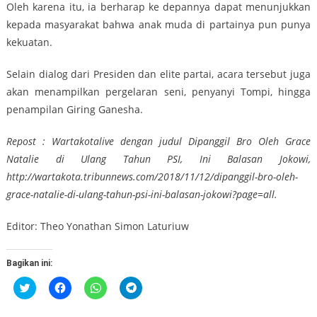
Oleh karena itu, ia berharap ke depannya dapat menunjukkan
kepada masyarakat bahwa anak muda di partainya pun punya
kekuatan.
Selain dialog dari Presiden dan elite partai, acara tersebut juga
akan menampilkan pergelaran seni, penyanyi Tompi, hingga
penampilan Giring Ganesha.
Repost : Wartakotalive dengan judul Dipanggil Bro Oleh Grace
Natalie di Ulang Tahun PSI, Ini Balasan Jokowi,
http://wartakota.tribunnews.com/2018/11/12/dipanggil-bro-oleh-
grace-natalie-di-ulang-tahun-psi-ini-balasan-jokowi?page=all.
Editor: Theo Yonathan Simon Laturiuw
Bagikan ini:
Klik
Klik
Klik
Klik
untuk
untuk
untuk
untuk
berbagi
membagikan
berbagi
berbagi
pada
di
di
di