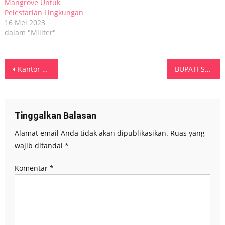
Mangrove Untuk
Pelestarian Lingkungan
16 Mei 2023
dalam "Militer"
Navigasi
Kantor PN Dataran Honipupu SBB Provinsi Maluku Resmi Diluncurkan
BUPATI SBT PIMPIN UPACARA HARI KESEHATAN NASIONAL KE-54
pos
Tinggalkan Balasan
Alamat email Anda tidak akan dipublikasikan.
Ruas yang
wajib ditandai
*
Komentar
*