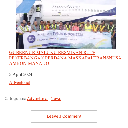
GUBERNUR MALUKU RESMIKAN RUTE
PENERBANGAN PERDANA MASKAPAI TRANSNUSA
AMBON-MANADO
Tanggal
5 April 2024
Sehubungan dengan
Adventorial
Categories:
Adventorial
,
News
Leave a Comment