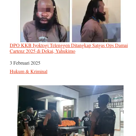
DPO KKB Iyoktogi Telenggen Ditangkap Satgas Ops Damai
Cartenz 2025 di Dekai, Yahukimo
Tanggal
3 Februari 2025
Sehubungan dengan
Hukum & Kriminal