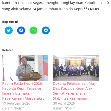
kamtibmas, dapat segera menghubungi layanan Kepolisian 110
yang aktif selama 24 jam,”himbau Kapolda Kepri.
**CNI-01
Bagikan ini:
Klik
Klik
Klik
Klik
untuk
untuk
untuk
untuk
berbagi
membagikan
berbagi
berbagi
pada
di
di
di
Twitter(Membuka
Facebook(Membuka
WhatsApp(Membuka
Telegram(Membuka
di
di
di
di
jendela
jendela
jendela
jendela
Related
yang
yang
yang
yang
baru)
baru)
baru)
baru)
Rapim Polda Kepri 2026,
Dukung Pelaksanaan May
Kapolda Kepri Tegaskan
Day, Kapolda Kepri Ajak
Jajaran Utamakan
Serikat Pekerja Jaga
Kepercayaan Masyarakat
Stabilitas Keamanan
19 Februari 2026
30 April 2026
dalam "Polri"
dalam "Polri"