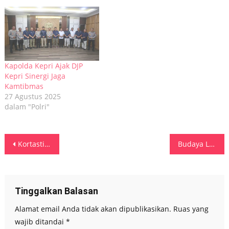
Kapolda Kepri Ajak DJP
Kepri Sinergi Jaga
Kamtibmas
27 Agustus 2025
dalam "Polri"
Navigasi
Kortastipidkor Polri Geledah Kantor WIKA, Usut Dugaan Korupsi Proyek Modernisasi Pabrik Gula Asembagus Rp 645 Miliar
Budaya Lokal Jadi Pilar Generasi Emas 2045, Wawali Ambon Dorong Pendidikan Berbasis Identitas Daerah
pos
Tinggalkan Balasan
Alamat email Anda tidak akan dipublikasikan.
Ruas yang
wajib ditandai
*