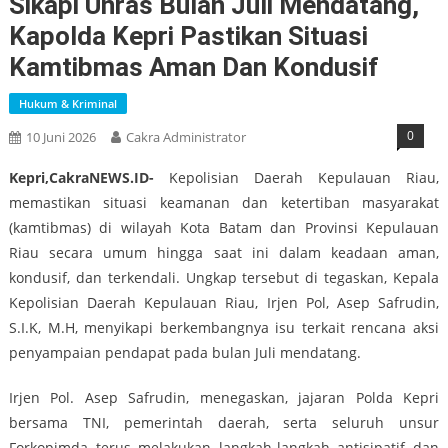
Sikapi Unras Bulan Juli Mendatang,
Kapolda Kepri Pastikan Situasi
Kamtibmas Aman Dan Kondusif
Hukum & Kriminal
0
10 Juni 2026
Cakra Administrator
Kepri,CakraNEWS.ID-
Kepolisian Daerah Kepulauan Riau,
memastikan situasi keamanan dan ketertiban masyarakat
(kamtibmas) di wilayah Kota Batam dan Provinsi Kepulauan
Riau secara umum hingga saat ini dalam keadaan aman,
kondusif, dan terkendali. Ungkap tersebut di tegaskan, Kepala
Kepolisian Daerah Kepulauan Riau, Irjen Pol, Asep Safrudin,
S.I.K, M.H, menyikapi berkembangnya isu terkait rencana aksi
penyampaian pendapat pada bulan Juli mendatang.
Irjen Pol. Asep Safrudin, menegaskan, jajaran Polda Kepri
bersama TNI, pemerintah daerah, serta seluruh unsur
Forkopimda terus melakukan langkah-langkah antisipatif dan