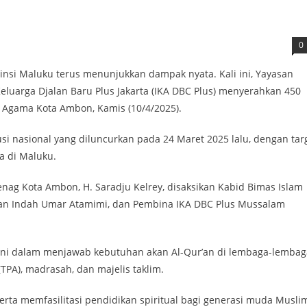
0
vinsi Maluku terus menunjukkan dampak nyata. Kali ini, Yayasan
eluarga Djalan Baru Plus Jakarta (IKA DBC Plus) menyerahkan 450
 Agama Kota Ambon, Kamis (10/4/2025).
si nasional yang diluncurkan pada 24 Maret 2025 lalu, dengan tar
a di Maluku.
nag Kota Ambon, H. Saradju Kelrey, disaksikan Kabid Bimas Islam
san Indah Umar Atamimi, dan Pembina IKA DBC Plus Mussalam
 ini dalam menjawab kebutuhan akan Al-Qur’an di lembaga-lembag
TPA), madrasah, dan majelis taklim.
rta memfasilitasi pendidikan spiritual bagi generasi muda Muslim