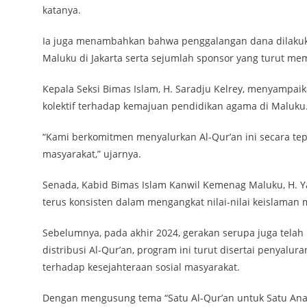
katanya.
Ia juga menambahkan bahwa penggalangan dana dilakuka
Maluku di Jakarta serta sejumlah sponsor yang turut me
Kepala Seksi Bimas Islam, H. Saradju Kelrey, menyampai
kolektif terhadap kemajuan pendidikan agama di Maluku
“Kami berkomitmen menyalurkan Al-Qur’an ini secara te
masyarakat,” ujarnya.
Senada, Kabid Bimas Islam Kanwil Kemenag Maluku, H. Y
terus konsisten dalam mengangkat nilai-nilai keislaman
Sebelumnya, pada akhir 2024, gerakan serupa juga tela
distribusi Al-Qur’an, program ini turut disertai penyal
terhadap kesejahteraan sosial masyarakat.
Dengan mengusung tema “Satu Al-Qur’an untuk Satu Anak