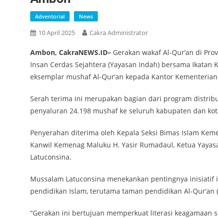
Adventorial
News
10 April 2025
Cakra Administrator
Ambon, CakraNEWS.ID–
Gerakan wakaf Al-Qur’an di Pro
Insan Cerdas Sejahtera (Yayasan Indah) bersama Ikatan K
eksemplar mushaf Al-Qur’an kepada Kantor Kementerian
Serah terima ini merupakan bagian dari program distribu
penyaluran 24.198 mushaf ke seluruh kabupaten dan kot
Penyerahan diterima oleh Kepala Seksi Bimas Islam Keme
Kanwil Kemenag Maluku H. Yasir Rumadaul, Ketua Yaya
Latuconsina.
Mussalam Latuconsina menekankan pentingnya inisiatif
pendidikan Islam, terutama taman pendidikan Al-Qur’an (
“Gerakan ini bertujuan memperkuat literasi keagamaan se