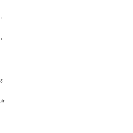
u
n
ng
ain