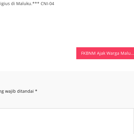
igius di Maluku.*** CNI-04
FKBNM Ajak Warga Maluku Jaga Perdamaian dan Cinta Kasih
ng wajib ditandai
*