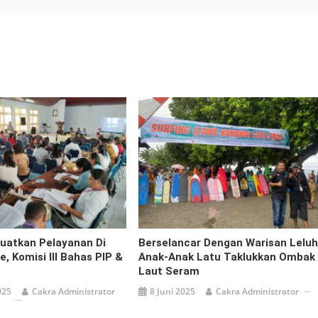
Kuatkan Pelayanan Di
Berselancar Dengan Warisan Leluh
, Komisi III Bahas PIP &
Anak-Anak Latu Taklukkan Ombak
Laut Seram
025
Cakra Administrator
8 Juni 2025
Cakra Administrator