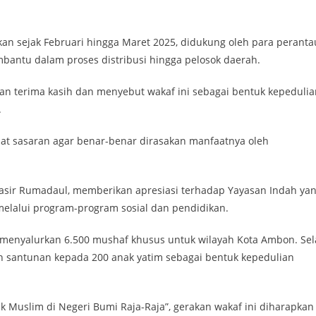
n sejak Februari hingga Maret 2025, didukung oleh para peranta
mbantu dalam proses distribusi hingga pelosok daerah.
kan terima kasih dan menyebut wakaf ini sebagai bentuk kepedulia
.
pat sasaran agar benar-benar dirasakan manfaatnya oleh
asir Rumadaul, memberikan apresiasi terhadap Yayasan Indah ya
 melalui program-program sosial dan pendidikan.
h menyalurkan 6.500 mushaf khusus untuk wilayah Kota Ambon. Sel
uran santunan kepada 200 anak yatim sebagai bentuk kepedulian
 Muslim di Negeri Bumi Raja-Raja”, gerakan wakaf ini diharapkan