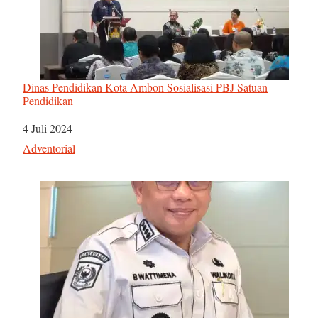
Dinas Pendidikan Kota Ambon Sosialisasi PBJ Satuan
Pendidikan
Tanggal
4 Juli 2024
Sehubungan dengan
Adventorial