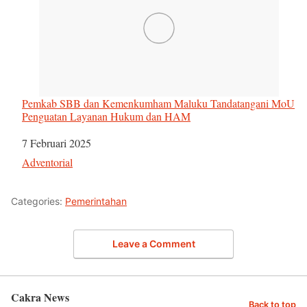
Pemkab SBB dan Kemenkumham Maluku Tandatangani MoU
Penguatan Layanan Hukum dan HAM
Tanggal
7 Februari 2025
Sehubungan dengan
Adventorial
Categories:
Pemerintahan
Leave a Comment
Cakra News
Back to top