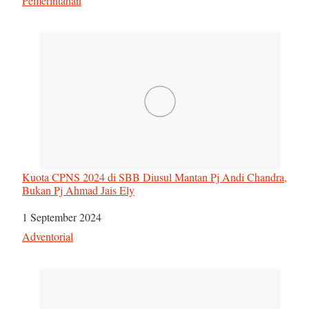
Sehubungan dengan
Pemerintahan
Kuota CPNS 2024 di SBB Diusul Mantan Pj Andi Chandra,
Bukan Pj Ahmad Jais Ely
Tanggal
1 September 2024
Sehubungan dengan
Adventorial