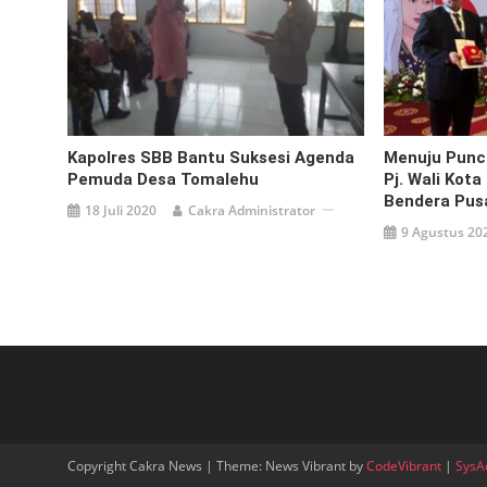
Kapolres SBB Bantu Suksesi Agenda
Menuju Punc
Pemuda Desa Tomalehu
Pj. Wali Kota
Bendera Pus
18 Juli 2020
Cakra Administrator
9 Agustus 20
Copyright Cakra News
|
Theme: News Vibrant by
CodeVibrant
|
SysA