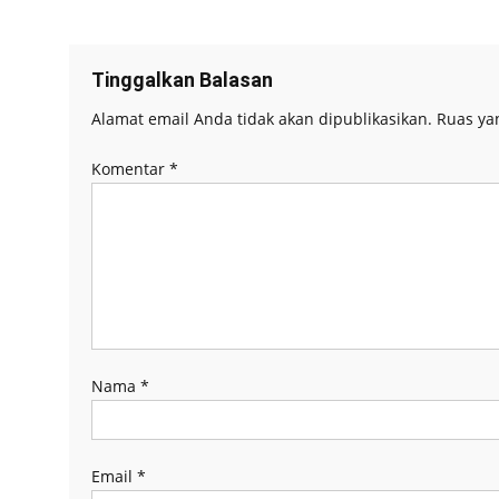
baru)
baru)
baru)
baru)
pos
Tinggalkan Balasan
Alamat email Anda tidak akan dipublikasikan.
Ruas ya
Komentar
*
Nama
*
Email
*