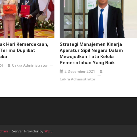
ak Hari Kemerdekaan,
Strategi Manajemen Kinerja
 Terima Duplikat
Aparatur Sipil Negara Dalam
aka
Mewujudkan Tata Kelola
Pemerintahan Yang Baik
24
Cakra Administrator
2 Desember 2021
Cakra Administrator
dmin
| Server Provider by
WDS
.