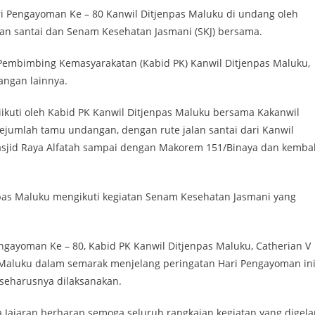
i Pengayoman Ke – 80 Kanwil Ditjenpas Maluku di undang oleh
an santai dan Senam Kesehatan Jasmani (SKJ) bersama.
 Pembimbing Kemasyarakatan (Kabid PK) Kanwil Ditjenpas Maluku,
angan lainnya.
iikuti oleh Kabid PK Kanwil Ditjenpas Maluku bersama Kakanwil
ejumlah tamu undangan, dengan rute jalan santai dari Kanwil
sjid Raya Alfatah sampai dengan Makorem 151/Binaya dan kembal
enpas Maluku mengikuti kegiatan Senam Kesehatan Jasmani yang
ngayoman Ke – 80, Kabid PK Kanwil Ditjenpas Maluku, Catherian V
 Maluku dalam semarak menjelang peringatan Hari Pengayoman in
 seharusnya dilaksanakan.
 Jajaran berharap semoga seluruh rangkaian kegiatan yang digela