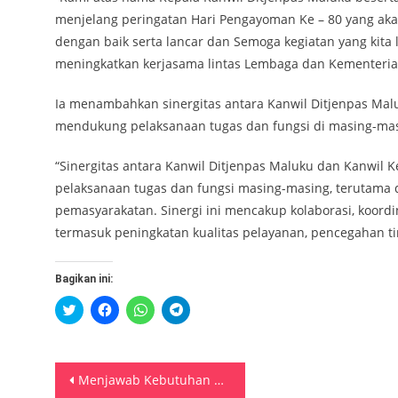
menjelang peringatan Hari Pengayoman Ke – 80 yang ak
dengan baik serta lancar dan Semoga kegiatan yang kit
meningkatkan kerjasama lintas Lembaga dan Kementeria
Ia menambahkan sinergitas antara Kanwil Ditjenpas Ma
mendukung pelaksanaan tugas dan fungsi di masing-masi
“Sinergitas antara Kanwil Ditjenpas Maluku dan Kanwil
pelaksanaan tugas dan fungsi masing-masing, terutama
pemasyarakatan. Sinergi ini mencakup kolaborasi, koordi
termasuk peningkatan kualitas pelayanan, pencegahan tin
Bagikan ini:
Klik
Klik
Klik
Klik
untuk
untuk
untuk
untuk
berbagi
membagikan
berbagi
berbagi
pada
di
di
di
Twitter(Membuka
Facebook(Membuka
WhatsApp(Membuka
Telegram(Membuka
di
di
di
di
Navigasi
jendela
jendela
jendela
jendela
Menjawab Kebutuhan Organisasi, Pegawai Kanwil Ditjenpas Maluku mengikuti Uji Kompetensi
yang
yang
yang
yang