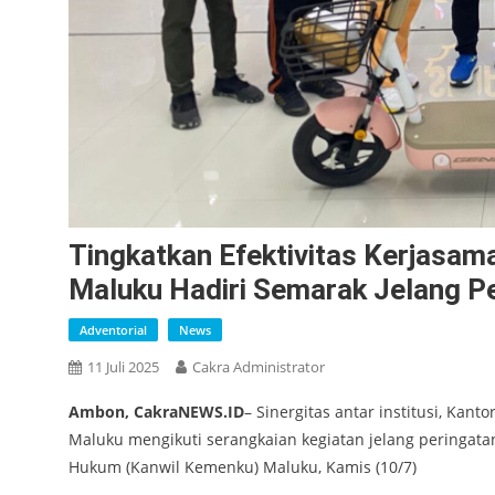
Tingkatkan Efektivitas Kerjasama
Maluku Hadiri Semarak Jelang P
Adventorial
News
11 Juli 2025
Cakra Administrator
Ambon, CakraNEWS.ID
– Sinergitas antar institusi, Kan
Maluku mengikuti serangkaian kegiatan jelang peringat
Hukum (Kanwil Kemenku) Maluku, Kamis (10/7)