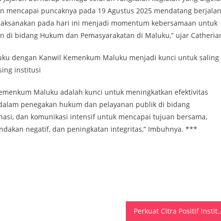
an mencapai puncaknya pada 19 Agustus 2025 mendatang berjala
a laksanakan pada hari ini menjadi momentum kebersamaan untuk
n di bidang Hukum dan Pemasyarakatan di Maluku,” ujar Catheria
luku dengan Kanwil Kemenkum Maluku menjadi kunci untuk saling
ng institusi
 Kemenkum Maluku adalah kunci untuk meningkatkan efektivitas
 dalam penegakan hukum dan pelayanan publik di bidang
nasi, dan komunikasi intensif untuk mencapai tujuan bersama,
dakan negatif, dan peningkatan integritas,” Imbuhnya. ***
Perkuat Citra Positif Institusi, CPNS Lapas Saparua Dalam