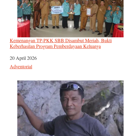
Kemenangan TP-PKK SBB Disambut Meriah, Bukti
Keberhasilan Program Pemberdayaan Keluarga
Tanggal
20 April 2026
Sehubungan dengan
Adventorial