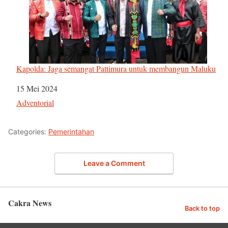
Kapolda: Jaga semangat Pattimura untuk membangun Maluku
Tanggal
15 Mei 2024
Sehubungan dengan
Adventorial
Categories:
Pemerintahan
Leave a Comment
Cakra News
Back to top