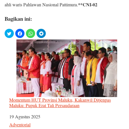
**CNI-02
ahli waris Pahlawan Nasional Pattimura.
Bagikan ini:
Momentum HUT Provinsi Maluku, Kakanwil Ditjenpas
Maluku: Pupuk Erat Tali Persaudaraan
Tanggal
19 Agustus 2025
Sehubungan dengan
Adventorial