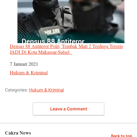
Densus 88 Antiteror Polri, Tembak Mati 2 Terduga Teroris
JADI Di Kota Makassar-Sulsel
Tanggal
7 Januari 2021
Sehubungan dengan
Hukum & Kriminal
Categories:
Hukum & Kriminal
Leave a Comment
Cakra News
Back to top