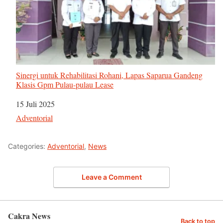
Sinergi untuk Rehabilitasi Rohani, Lapas Saparua Gandeng
Klasis Gpm Pulau-pulau Lease
Tanggal
15 Juli 2025
Sehubungan dengan
Adventorial
Categories:
Adventorial
,
News
Leave a Comment
Cakra News
Back to top